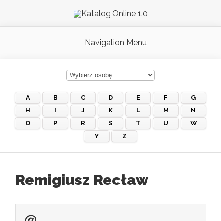
Navigation Menu
A
B
C
D
E
F
G
H
I
J
K
L
M
N
O
P
R
S
T
U
W
Y
Z
Remigiusz Recław