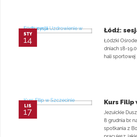
Łódź: ses
STY
14
Łódzki Ośrode
dniach 18-19.0
hali sportowej 
Kurs Filip
LIS
17
Jezuickie Dus
8 grudnia br. 
spotkania z Bo
pracujesz, jaki