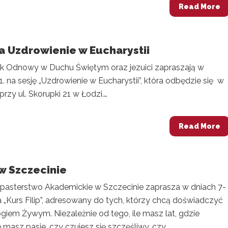
Read More
ja Uzdrowienie w Eucharystii
k Odnowy w Duchu Świętym oraz jezuici zapraszają w
1. na sesję „Uzdrowienie w Eucharystii”, która odbędzie się w
przy ul. Skorupki 21 w Łodzi.…
Read More
 w Szczecinie
zpasterstwo Akademickie w Szczecinie zaprasza w dniach 7-
na „Kurs Filip”, adresowany do tych, którzy chcą doświadczyć
giem Żywym. Niezależnie od tego, ile masz lat, gdzie
e masz pasje, czy czujesz się szczęśliwy, czy …