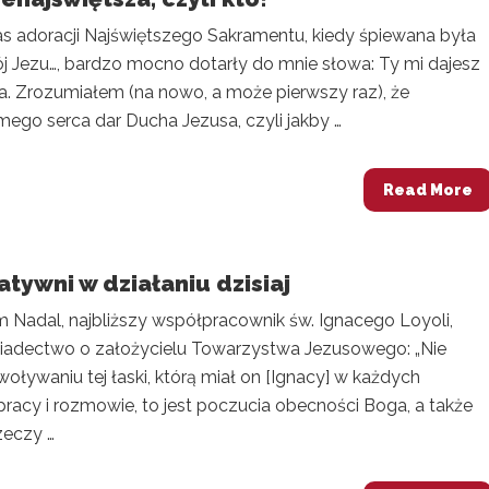
s adoracji Najświętszego Sakramentu, kiedy śpiewana była
ój Jezu…, bardzo mocno dotarły do mnie słowa: Ty mi dajesz
. Zrozumiałem (na nowo, a może pierwszy raz), że
ego serca dar Ducha Jezusa, czyli jakby …
Read More
tywni w działaniu dzisiaj
m Nadal, najbliższy współpracownik św. Ignacego Loyoli,
iadectwo o założycielu Towarzystwa Jezusowego: „Nie
oływaniu tej łaski, którą miał on [Ignacy] w każdych
racy i rozmowie, to jest poczucia obecności Boga, a także
zeczy …