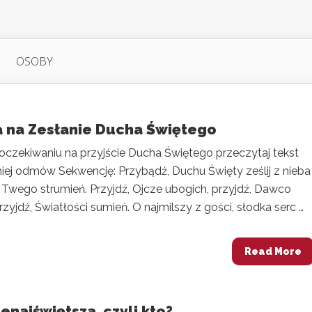
OSOBY
 na Zesłanie Ducha Świętego
oczekiwaniu na przyjście Ducha Świętego przeczytaj tekst
niej odmów Sekwencję: Przybądź, Duchu Święty ześlij z nieba
 Twego strumień. Przyjdź, Ojcze ubogich, przyjdź, Dawco
rzyjdź, Światłości sumień. O najmilszy z gości, słodka serc …
Read More
enajświętsza, czyli kto?