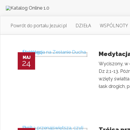
Powrót do portalu Jezuici.pl
DZIEŁA
WSPÓLNOTY
Medytacja
MAJ
24
Wyciszony, w 
Dz 2,1-13. Póź
wzięty światła
łask drogich, p
Trójca prz