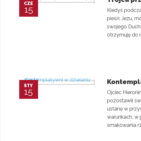
CZE
15
Kiedyś podcza
pieśń: Jezu, m
swojego Ducha
otrzymuję do m
Kontempla
STY
15
Ojciec Hieroni
pozostawił św
ustanę w przyw
warunkach, w p
smakowania r