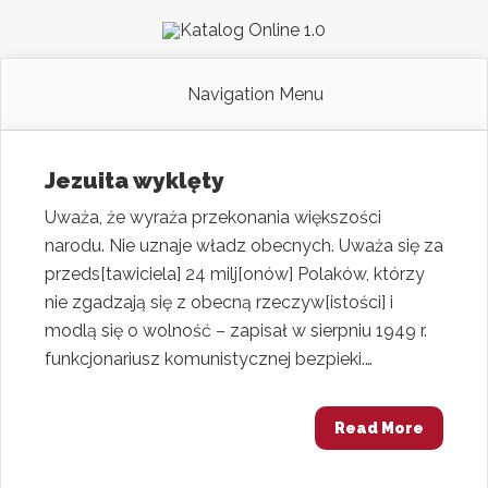
Navigation Menu
Jezuita wyklęty
Uważa, że wyraża przekonania większości
narodu. Nie uznaje władz obecnych. Uważa się za
przeds[tawiciela] 24 milj[onów] Polaków, którzy
nie zgadzają się z obecną rzeczyw[istości] i
modlą się o wolność – zapisał w sierpniu 1949 r.
funkcjonariusz komunistycznej bezpieki.…
Read More