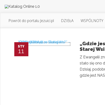
Powrót do portalu Jezuici.pl
DZIEŁA
WSPÓLNOTY
„Gdzie je
STY
Starej Ws
11
Z Ewangelii zn
stało się ono 
Dzisiaj, podob
gdzie jest NAS