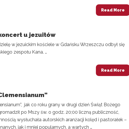
Read More
koncert u jezuitów
dzielę w jezuickim kościele w Gdańsku Wrzeszczu odbył się
skiego zespołu Kana. …
Read More
„Clemensianum”
ensianum”, jak co roku grany w drugi dzień Świąt Bożego
romadził po Mszy św. o godz. 20;00 liczną publiczność,
mnością wysłuchała autorskich aranżacji kolęd i pastorałek –
nanych, jak i mniej popularnych, a wartych …