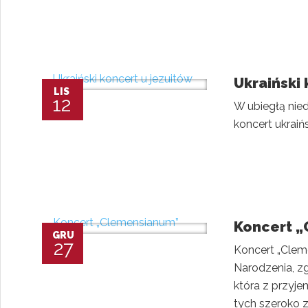
Ukraiński 
LIS
12
W ubiegłą nie
koncert ukraiń
Koncert 
GRU
27
Koncert „Clem
Narodzenia, zg
która z przyje
tych szeroko z