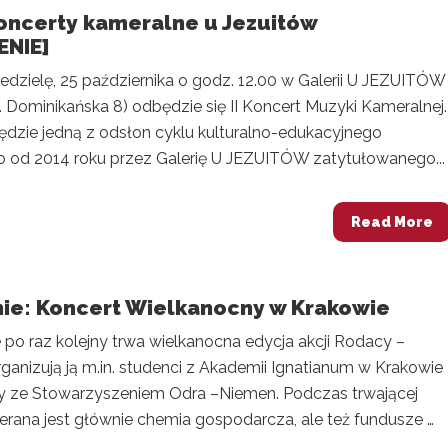
oncerty kameralne u Jezuitów
ENIE]
iedzielę, 25 października o godz. 12.00 w Galerii U JEZUITÓW
. Dominikańska 8) odbędzie się II Koncert Muzyki Kameralnej.
ędzie jedną z odsłon cyklu kulturalno-edukacyjnego
od 2014 roku przez Galerię U JEZUITÓW zatytułowanego...
Read More
ie: Koncert Wielkanocny w Krakowie
 po raz kolejny trwa wielkanocna edycja akcji Rodacy –
anizują ją m.in. studenci z Akademii Ignatianum w Krakowie
 ze Stowarzyszeniem Odra –Niemen. Podczas trwającej
bierana jest głównie chemia gospodarcza, ale też fundusze …