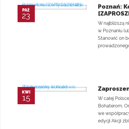
Poznań: K
PAŹ
[ZAPROSZ
23
W najbliższą n
w Poznaniu (ul
Stanowić on b
prowadzonego 
Zaproszen
KWI
15
W całej Polsce
Bohaterom. Org
we współpracy
edycji Akcji z