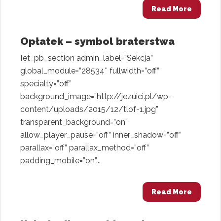
Read More
Opłatek – symbol braterstwa
[et_pb_section admin_label=”Sekcja”
global_module=”28534″ fullwidth=”off”
specialty=”off”
background_image=”http://jezuici.pl/wp-
content/uploads/2015/12/tlof-1.jpg”
transparent_background=”on”
allow_player_pause=”off” inner_shadow=”off”
parallax=”off” parallax_method=”off”
padding_mobile=”on”...
Read More