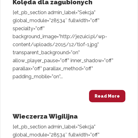
Kolęda dla zagubionych
[et_pb_section admin_label=”Sekcja”
global_module=”28534″ fullwidth=”off”
specialty=”off”
background_image=”http://jezuici.pl/wp-
content/uploads/2015/12/tlof-1.jpg”
transparent_background=”on”
allow_player_pause=”off” inner_shadow=”off”
parallax=”off” parallax_method=”off”
padding_mobile=”on”...
Read More
Wieczerza Wigilijna
[et_pb_section admin_label=”Sekcja”
global_module=”28534″ fullwidth=”off”