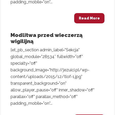
padding_mobile=”on”...
Read More
Modlitwa przed wieczerzą
wigilijną
[et_pb_section admin_label=”Sekcja”
global_module=”28534″ fullwidth=”off”
specialty=”off”
background_image=”http://jezuici.pl/wp-
content/uploads/2015/12/tlof-1.jpg”
transparent_background=”on”
allow_player_pause=”off” inner_shadow=”off”
parallax=”off” parallax_method=”off”
padding_mobile=”on”...