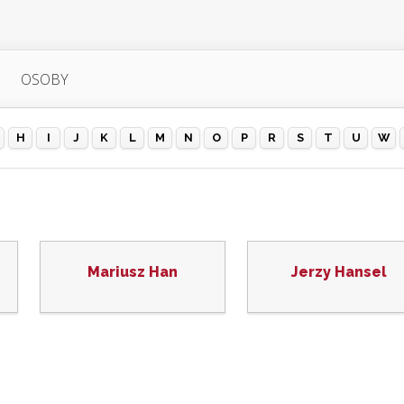
OSOBY
H
I
J
K
L
M
N
O
P
R
S
T
U
W
Mariusz Han
Jerzy Hansel