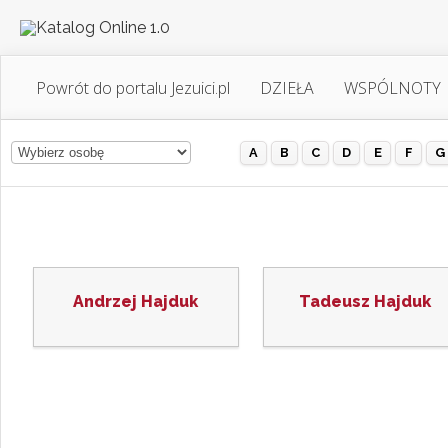
Powrót do portalu Jezuici.pl
DZIEŁA
WSPÓLNOTY
A
B
C
D
E
F
G
Andrzej Hajduk
Tadeusz Hajduk