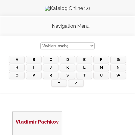
Navigation Menu
A
B
C
D
E
F
G
H
I
J
K
L
M
N
O
P
R
S
T
U
W
Y
Z
Vladimir Pachkov