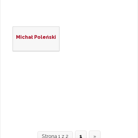
Michał Poleński
Strona 1 z 2
1
»