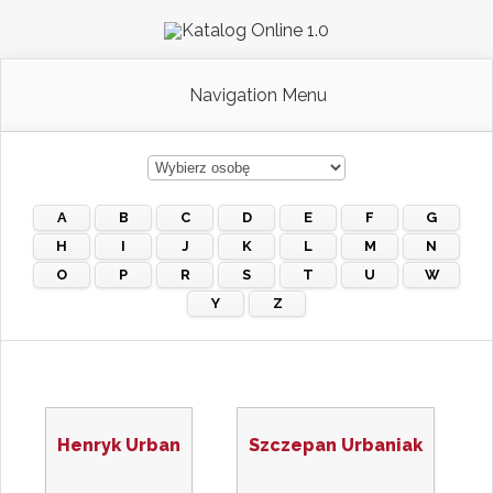
Navigation Menu
A
B
C
D
E
F
G
H
I
J
K
L
M
N
O
P
R
S
T
U
W
Y
Z
Henryk Urban
Szczepan Urbaniak