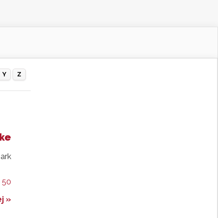
Y
Z
rke
ark
 50
j »