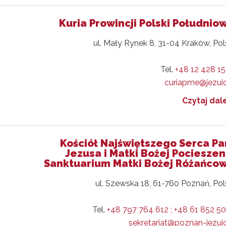
Kuria Prowincji Polski Południo
ul. Mały Rynek 8, 31-04 Kraków, Po
Tel.
+48 12 428 15
curiapme@jezuic
Czytaj dale
Kościół Najświętszego Serca P
Jezusa i Matki Bożej Pocieszen
Sanktuarium Matki Bożej Różańco
ul. Szewska 18, 61-760 Poznań, Po
Tel.
+48 797 764 612 ; +48 61 852 5
sekretariat@poznan-jezuic