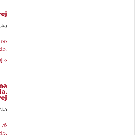
wej
lska
 00
i.pl
j »
ana
ia.
wej
lska
0 76
i.pl