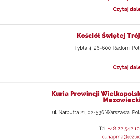
Czytaj dale
Kościół Świętej Tró
Tybla 4, 26-600 Radom, Pol
Czytaj dale
Kuria Prowincji Wielkopols
Mazowiecki
ul. Narbutta 21, 02-536 Warszawa, Po
Tel.
+48 22 542 10
curiapma@jezuic