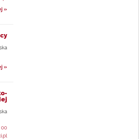
j »
jcy
ska
j »
ko-
ej
lska
 00
i.pl