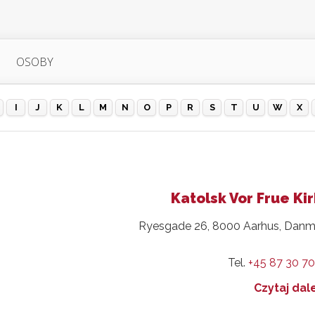
OSOBY
I
J
K
L
M
N
O
P
R
S
T
U
W
X
Katolsk Vor Frue Ki
Ryesgade 26, 8000 Aarhus, Danm
Tel.
+45 87 30 70
Czytaj dale