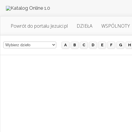
Powrót do portalu Jezuici.pl
DZIEŁA
WSPÓLNOTY
A
B
C
D
E
F
G
H